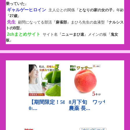
乗っていた
』
ギャルゲーヒロイン
主人公との関係『
となりの家の女の子
』年齢
『
27歳
』
先生
顧問になってる部活『
麻雀部
』まひろ先生の血液型『
ナルシス
トのB型
』
2chまとめサイト
サイト名『
ニューまひ速
』メインの板『
鬼女
板
』