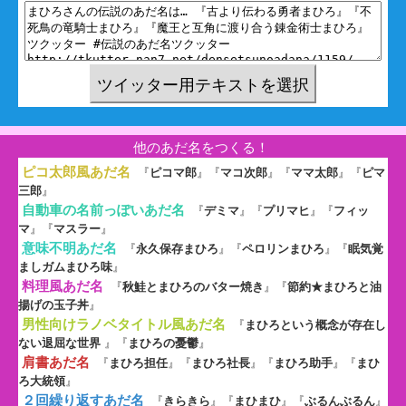
他のあだ名をつくる！
ピコ太郎風あだ名
『
ピコマ郎
』『
マコ次郎
』『
ママ太郎
』『
ピマ
三郎
』
自動車の名前っぽいあだ名
『
デミマ
』『
プリマヒ
』『
フィッ
マ
』『
マスラー
』
意味不明あだ名
『
永久保存まひろ
』『
ペロリンまひろ
』『
眠気覚
ましガムまひろ味
』
料理風あだ名
『
秋鮭とまひろのバター焼き
』『
節約★まひろと油
揚げの玉子丼
』
男性向けラノベタイトル風あだ名
『
まひろという概念が存在し
ない退屈な世界
』『
まひろの憂鬱
』
肩書あだ名
『
まひろ担任
』『
まひろ社長
』『
まひろ助手
』『
まひ
ろ大統領
』
２回繰り返すあだ名
『
きらきら
』『
まひまひ
』『
ぶるんぶるん
』