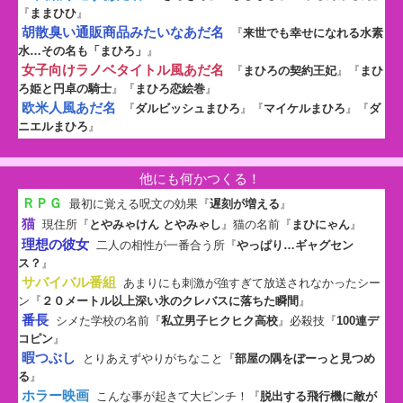
『
ままひひ
』
胡散臭い通販商品みたいなあだ名
『
来世でも幸せになれる水素
水…その名も「まひろ」
』
女子向けラノベタイトル風あだ名
『
まひろの契約王妃
』『
まひ
ろ姫と円卓の騎士
』『
まひろ恋絵巻
』
欧米人風あだ名
『
ダルビッシュまひろ
』『
マイケルまひろ
』『
ダ
ニエルまひろ
』
他にも何かつくる！
ＲＰＧ
最初に覚える呪文の効果『
遅刻が増える
』
猫
現住所『
とやみゃけん とやみゃし
』猫の名前『
まひにゃん
』
理想の彼女
二人の相性が一番合う所『
やっぱり…ギャグセン
ス？
』
サバイバル番組
あまりにも刺激が強すぎて放送されなかったシー
ン『
２０メートル以上深い氷のクレバスに落ちた瞬間
』
番長
シメた学校の名前『
私立男子ヒクヒク高校
』必殺技『
100連デ
コピン
』
暇つぶし
とりあえずやりがちなこと『
部屋の隅をぼーっと見つめ
る
』
ホラー映画
こんな事が起きて大ピンチ！『
脱出する飛行機に敵が