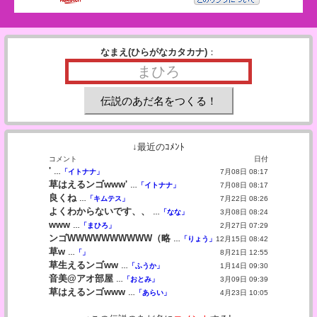
なまえ(ひらがなカタカナ)
：
↓最近のｺﾒﾝﾄ
コメント
日付
'
…
「イトナナ」
7月08日 08:17
草はえるンゴwww'
…
「イトナナ」
7月08日 08:17
良くね
…
「キムテス」
7月22日 08:26
よくわからないです、、
…
「なな」
3月08日 08:24
www
…
「まひろ」
2月27日 07:29
ンゴWWWWWWWWWW（略
…
「りょう」
12月15日 08:42
草w
…
「」
8月21日 12:55
草生えるンゴww
…
「ふうか」
1月14日 09:30
音美@アオ部屋
…
「おとみ」
3月09日 09:39
草はえるンゴwww
…
「あらい」
4月23日 10:05