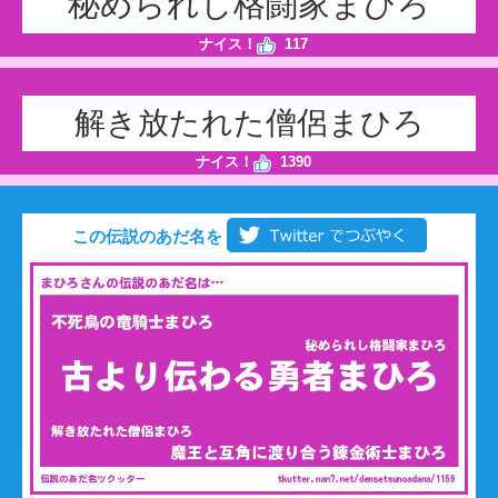
秘められし格闘家まひろ
ナイス！
117
解き放たれた僧侶まひろ
ナイス！
1390
この伝説のあだ名を