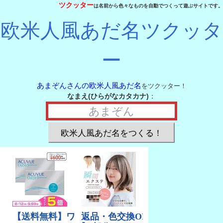
ツクッター
は名前から色々なものを自動でつくって遊ぶサイトです。
欧米人風あだ名ツクッタ
ー
あまぞんさんの欧米人風あだ名
をツクッター！
なまえ(ひらがなカタカナ)
：