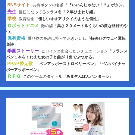
SNSサイト
共有ボタンの名前『
『いいんじゃない！？』ボタン
』
先生
担任になってるクラス名『
２年ひまわり組
』
学校
教育理念『
優しいオオアリクイのような個性
』
ロボットアニメ
敵の姿『
高さ２０メートルくらいの変な格好のや
つ
』
保有資格
乗り物の免許は持っておきたいね『
特殊セグウェイ運転
免許
』
学園ストーリー
ヒロインと出会ったシチュエーション『
フランス
パン１本をくわえた女の子と曲がり角でぶつかる
』
PPAP替え歌
『
ペンアッポーストロベリーペン
』『
ペンパイナッ
ポーアッポーペン
』
ＲＰＧ
このゲームのタイトル『
あまぞんぽんハンター５
』