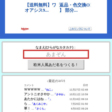
なまえ(ひらがなカタカナ)
：
↓最近のｺﾒﾝﾄ
コメント
日付
ＷＷＷＷＷ
…
「ねこ」
11月27日 02:48
アントニオさやか
…
「さやか」
10月11日 10:59
あたかにはね
…
「」
11月16日 09:16
ら
…
「あくみこや」
7月20日 01:50
草！
…
「さくら」
6月03日 09:29