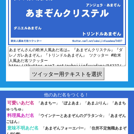
他のあだ名をつくる！
可愛いあだ名
『
あまちー
』『
ぽよあま
』『
あまぷりん
』『
あまち
ゅっちゅ
』
料理風あだ名
『
ウインナーとあまぞんのグラタン☆
』『
あまぞん
ごはん
』
意味不明あだ名
『
あまぞんフォーエバー
』『
住所不定無職あまぞ