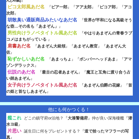
ん(56歳)
』
ピコ太郎風あだ名
『
ピア一郎
』『
アア太郎
』『
ピコア郎
』『
アコ
次郎
』
胡散臭い通販商品みたいなあだ名
『
世界が平和になる高級そう
な壺…その名も「あまぞん」
』
男性向けラノベタイトル風あだ名
『
やはりあまぞんの青春ラブ
コメはまちがっている
』
肩書あだ名
『
あまぞん大統領
』『
あまぞん教官
』『
あまぞん大
佐
』
恥ずかしいあだ名
『
あまっちょ
』『
ボンバーヘッドあま
』『
アマ
ゾンデラックス
』
伝説のあだ名
『
最古の忍者あまぞん
』『
魔王と互角に渡り合う占
い師あまぞん
』
女子向けラノベタイトル風あだ名
『
あまぞん伯爵の花嫁
』『
首
の姫と首なしあまぞん
』
他にも何かつくる！
艦これ
どこの鎮守府or泊地？『
大湊警備府
』仲が良い深海棲艦『
潜
水ヨ級
』
片思い
誕生日に何をプレゼントする？『
道で拾ったマフラーの写
真
』