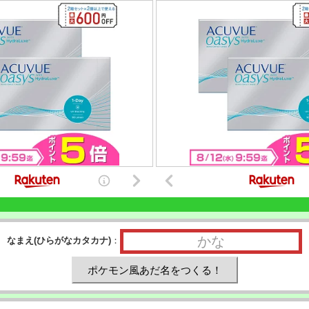
なまえ(ひらがなカタカナ)
：