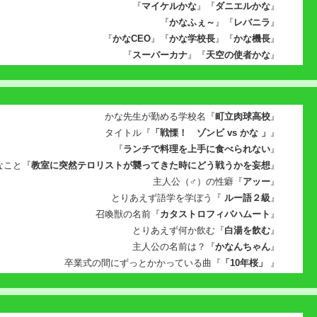
『
マイケルかな
』『
ダニエルかな
』
『
かなふぇ～
』『
レバニラ
』
『
かなCEO
』『
かな学校長
』『
かな機長
』
『
スーパーカナ
』『
天空の使者かな
』
かな先生が勤める学校名『
町立肉球高校
』
タイトル『
「戦慄！ ゾンビ vs かな 」
』
『
ランチで料理を上手に食べられない
』
なこと『
教室に突然テロリストが襲ってきた時にどう戦うかを妄想
』
主人公（♂）の性癖『
アッー
』
とりあえず語学を学ぼう『
ルー語２級
』
召喚獣の名前『
カタストロフィバハムート
』
とりあえず何か飲む『
白湯を飲む
』
主人公の名前は？『
かなんちゃん
』
卒業式の間にずっとかかっている曲『
「10年桜」
』