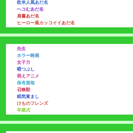
欧米人風あだ名
ヘコむあだ名
肩書あだ名
ヒーロー風カッコイイあだ名
先生
ホラー映画
女子力
暇つぶし
萌えアニメ
保有資格
召喚獣
眠気覚まし
けものフレンズ
卒業式