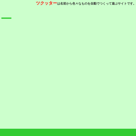
ツクッター
は名前から色々なものを自動でつくって遊ぶサイトです。
ター