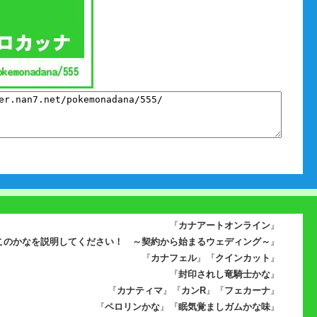
『
カナアートオンライン
』
このかなを説明してください！ ～契約から始まるウェディング～
』
『
カナフェル
』『
クインカット
』
『
封印されし竜騎士かな
』
『
カナティマ
』『
カンR
』『
フェカーナ
』
『
ペロリンかな
』『
眠気覚ましガムかな味
』