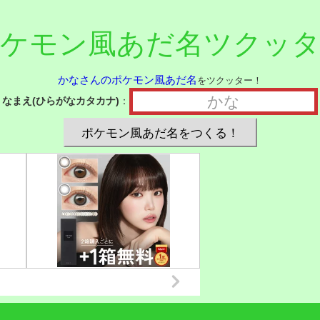
ケモン風あだ名ツクッ
かなさんのポケモン風あだ名
をツクッター！
なまえ(ひらがなカタカナ)
：