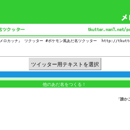
他のあだ名をつくる！
『
誰か