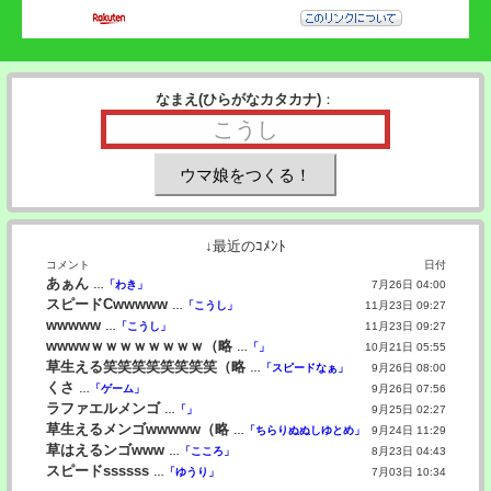
なまえ(ひらがなカタカナ)
：
↓最近のｺﾒﾝﾄ
コメント
日付
あぁん
…
「わき」
7月26日 04:00
スピードCwwwww
…
「こうし」
11月23日 09:27
wwwww
…
「こうし」
11月23日 09:27
wwwwｗｗｗｗｗｗｗｗ（略
…
「」
10月21日 05:55
草生える笑笑笑笑笑笑笑笑（略
…
「スピードなぁ」
9月26日 08:00
くさ
…
「ゲーム」
9月26日 07:56
ラファエルメンゴ
…
「」
9月25日 02:27
草生えるメンゴwwwww（略
…
「ちらりぬぬしゆとめ」
9月24日 11:29
草はえるンゴwww
…
「こころ」
8月23日 04:43
スピードssssss
…
「ゆうり」
7月03日 10:34