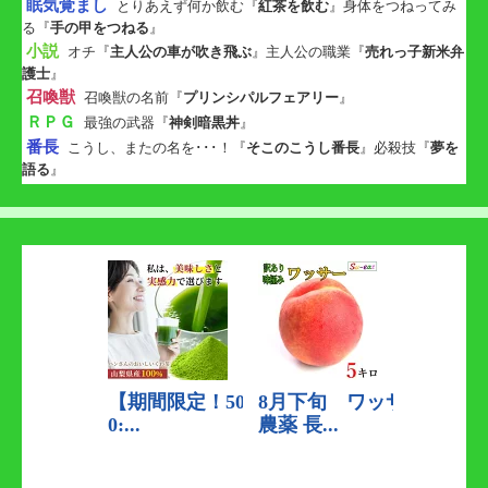
眠気覚まし
とりあえず何か飲む『
紅茶を飲む
』身体をつねってみ
る『
手の甲をつねる
』
小説
オチ『
主人公の車が吹き飛ぶ
』主人公の職業『
売れっ子新米弁
護士
』
召喚獣
召喚獣の名前『
プリンシパルフェアリー
』
ＲＰＧ
最強の武器『
神剣暗黒丼
』
番長
こうし、またの名を･･･！『
そこのこうし番長
』必殺技『
夢を
語る
』