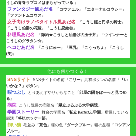
うしの青春ラブコメはまちがっている
』
ファンタジー風あだ名
『
コウフェル
』『
エターナルコウシー
』
『
ファントムコウス
』
女子向けラノベタイトル風あだ名
『
こうし姫と円卓の騎士
』
『
こうし伯爵の花嫁
』『
こうし恋絵巻
』
料理風あだ名
『
節約★こうしと油揚げの玉子丼
』『
ウインナーと
こうしのグラタン☆
』
ヘコむあだ名
『
こうにゅー
』『
豆乳
』『
こうっちょ
』『
こうし
(笑)
』
他にも何かつくる！
SNSサイト
SNSサイトの名前『
こリー
』共有ボタンの名前『
『い
いかな？』ボタン
』
暇つぶし
とりあえずやりがちなこと『
部屋の隅をぼーっと見つめ
る
』
病院
こうし院長の病院名『
県立ぷるぷる大学病院
』
学園ストーリー
舞台の学園名『
私立もののふ学園
』所属している
部活『
将棋ホッケー部
』
飼い猫
毛並み『
茶色
』瞳の色『
ダークブルー
』猫の品種『
ロシアン
ブルー
』