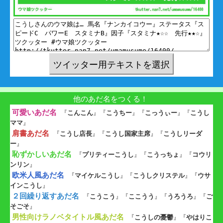
他のあだ名をつくる！
可愛いあだ名
『
こんこん
』『
こうちー
』『
こっうぃー
』『
こうし
ママ
』
肩書あだ名
『
こうし店長
』『
こうし国家主席
』『
こうしリーダ
ー
』
恥ずかしいあだ名
『
プリティーこうし
』『
こうっちょ
』『
コウリ
ンリン
』
欧米人風あだ名
『
マイケルこうし
』『
こうしクリステル
』『
ウサ
インこうし
』
２回繰り返すあだ名
『
こうこう
』『
ここうう
』『
うろうろ
』『
ご
そごそ
』
男性向けラノベタイトル風あだ名
『
こうしの憂鬱
』『
やはりこ