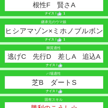
根性F 賢さA
ナイス！
1
継承元のウマ娘
ヒシアマゾン×ミホノブルボン
ナイス！
1
脚質適性
逃げC 先行D 差しA 追込A
ナイス！
バ場適性
芝B ダートS
ナイス！
固有スキル